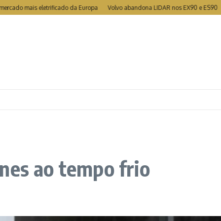
o mais eletrificado da Europa
Volvo abandona LIDAR nos EX90 e ES90
MG t
nes ao tempo frio