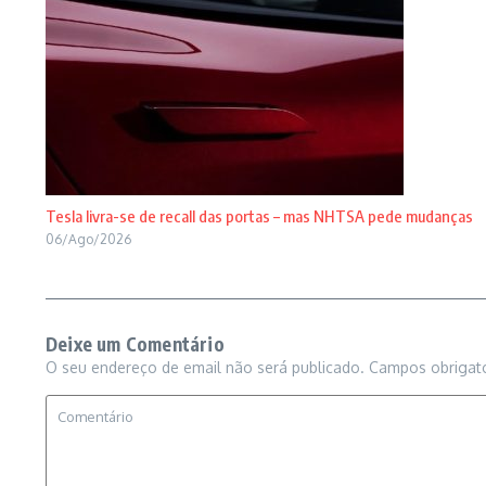
Tesla livra-se de recall das portas – mas NHTSA pede mudanças
06/Ago/2026
Deixe um Comentário
O seu endereço de email não será publicado.
Campos obrigat