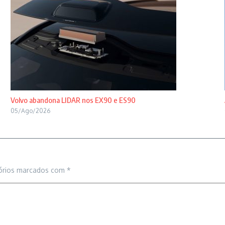
Volvo abandona LIDAR nos EX90 e ES90
05/Ago/2026
órios marcados com
*