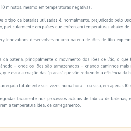
m 10 minutos, mesmo em temperaturas negativas.
 o tipo de baterias utilizadas é, normalmente, prejudicado pelo u
no, particularmente em países que enfrentam temperaturas abaixo de 
ttery Innovations desenvolveram uma bateria de iões de lítio ex
s da bateria, principalmente o movimento dos iões de lítio, o qu
r o ânodo – onde os iões são armazenados – criando caminhos mais
que evita a criação das “placas” que vão reduzindo a eficiência da b
recarregada totalmente seis vezes numa hora – ou seja, em apenas 10
egradas facilmente nos processos actuais de fabrico de baterias, 
irem a temperatura ideal de carregamento.