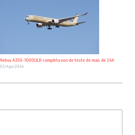
Airbus A350-1000ULR completa voo de teste de mais de 24h
03/Ago/2026