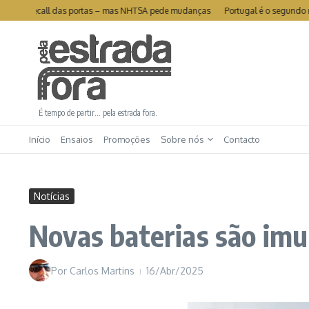
Ir para o conteúdo
 de recall das portas – mas NHTSA pede mudanças
Portugal é o segundo mercad
É tempo de partir… pela estrada fora.
Início
Ensaios
Promoções
Sobre nós
Contacto
Notícias
Novas baterias são imu
Por
Carlos Martins
16/Abr/2025