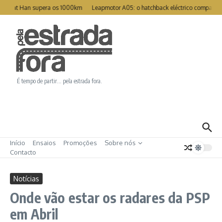
Ir para o conteúdo
reat Han supera os 1000km
Leapmotor A05: o hatchback eléctrico compacto p
É tempo de partir… pela estrada fora.
Início
Ensaios
Promoções
Sobre nós
Contacto
Notícias
Onde vão estar os radares da PSP
em Abril