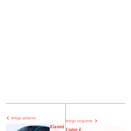
Artigo anterior
Artigo seguinte
Xiaomi
Como é