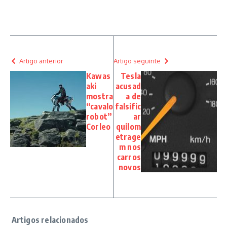
Artigo anterior
Artigo seguinte
Kawas
Tesla
aki
acusad
mostra
a de
“cavalo
falsific
robot”
ar
Corleo
quilom
etrage
m nos
carros
novos