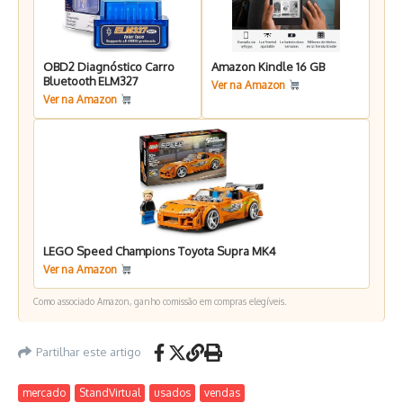
OBD2 Diagnóstico Carro
Amazon Kindle 16 GB
Bluetooth ELM327
Ver na Amazon
Ver na Amazon
LEGO Speed Champions Toyota Supra MK4
Ver na Amazon
Como associado Amazon, ganho comissão em compras elegíveis.
Partilhar este artigo
mercado
StandVirtual
usados
vendas