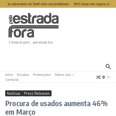
Ir para o conteúdo
lite de salvamento do Swift está com problemas
BYD Great Han supera os 1000
É tempo de partir… pela estrada fora.
Início
Ensaios
Promoções
Sobre nós
Contacto
Notícias
Press Releases
Procura de usados aumenta 46%
em Março