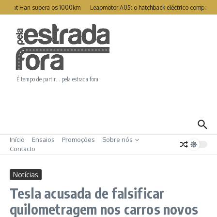
Ir para o conteúdo
reat Han supera os 1000km
Leapmotor A05: o hatchback eléctrico compacto p
É tempo de partir… pela estrada fora.
Início
Ensaios
Promoções
Sobre nós
Contacto
Notícias
Tesla acusada de falsificar
quilometragem nos carros novos