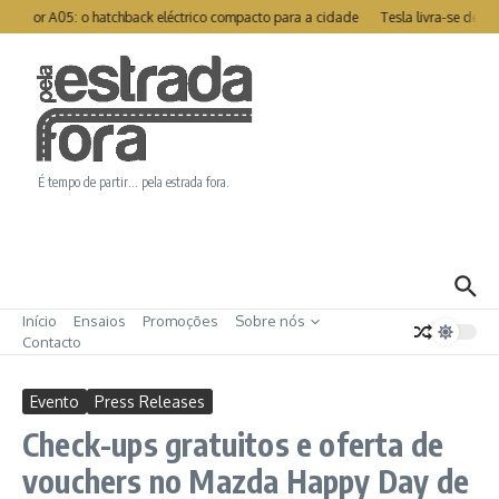
Ir para o conteúdo
motor A05: o hatchback eléctrico compacto para a cidade
Tesla livra-se de re
É tempo de partir… pela estrada fora.
Início
Ensaios
Promoções
Sobre nós
Contacto
Evento
Press Releases
Check-ups gratuitos e oferta de
vouchers no Mazda Happy Day de