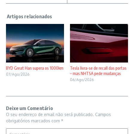
BYD Great Han supera os 1000km
Tesla livra-se de recall das portas
– mas NHTSA pede mudanças
07/Ago/2026
06/Ago/2026
Deixe um Comentário
O seu endereço de email não será publicado.
Campos
obrigatórios marcados com
*