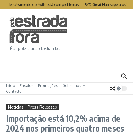
Ir para o conteúdo
ite de salvamento do Swift está com problemas
BYD Great Han supera os 1000
É tempo de partir… pela estrada fora.
Início
Ensaios
Promoções
Sobre nós
Contacto
Notícias
Press Releases
Importação está 10,2% acima de
2024 nos primeiros quatro meses