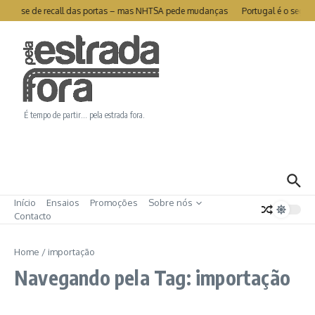
Ir para o conteúdo
livra-se de recall das portas – mas NHTSA pede mudanças
Portugal é o segund
É tempo de partir… pela estrada fora.
Início
Ensaios
Promoções
Sobre nós
Contacto
Home
/
importação
Navegando pela Tag: importação