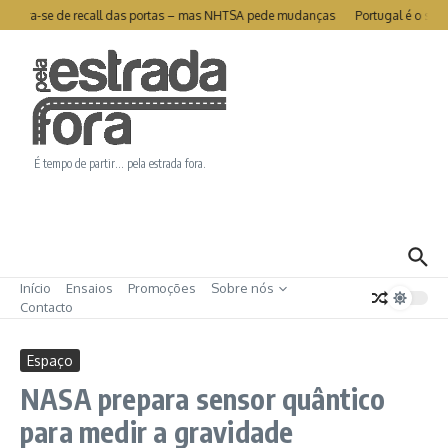
Ir para o conteúdo
 livra-se de recall das portas – mas NHTSA pede mudanças
Portugal é o segun
É tempo de partir… pela estrada fora.
Início
Ensaios
Promoções
Sobre nós
Contacto
Espaço
NASA prepara sensor quântico
para medir a gravidade