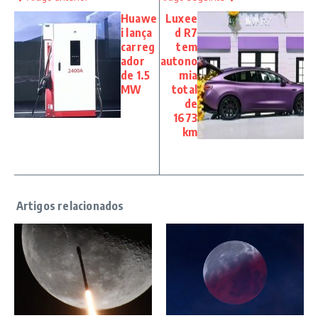
Huawe
Luxee
i lança
d R7
carreg
tem
ador
autono
de 1.5
mia
MW
total
de
1673
km