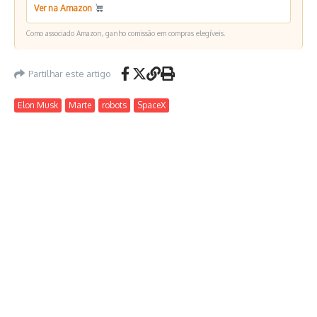
Ver na Amazon
Como associado Amazon, ganho comissão em compras elegíveis.
Partilhar este artigo
Elon Musk
Marte
robots
SpaceX