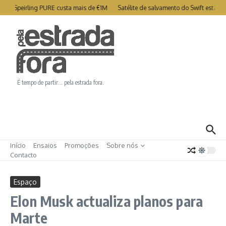
Ir para o conteúdo
try Speirling PURE custa mais de €1M
Satélite de salvamento do Swift está co
É tempo de partir… pela estrada fora.
Início
Ensaios
Promoções
Sobre nós
Contacto
Espaço
Elon Musk actualiza planos para
Marte