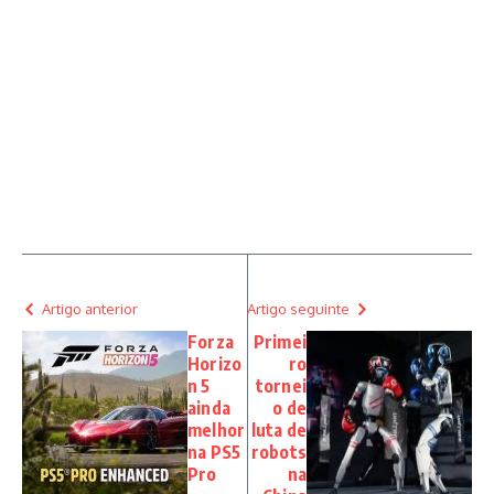
Artigo anterior
Artigo seguinte
Forza
Primei
Horizo
ro
n 5
tornei
ainda
o de
melhor
luta de
na PS5
robots
Pro
na