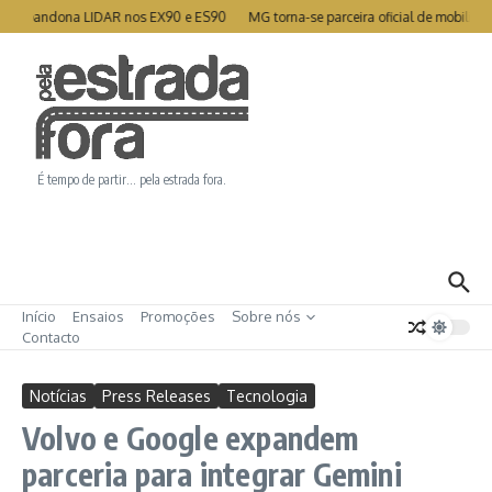
Ir para o conteúdo
o abandona LIDAR nos EX90 e ES90
MG torna-se parceira oficial de mobilidade
É tempo de partir… pela estrada fora.
Início
Ensaios
Promoções
Sobre nós
Contacto
Notícias
Press Releases
Tecnologia
Volvo e Google expandem
parceria para integrar Gemini