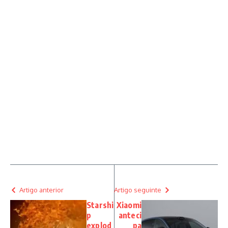
Artigo anterior
Artigo seguinte
Starshi
Xiaomi
p
anteci
explod
pa