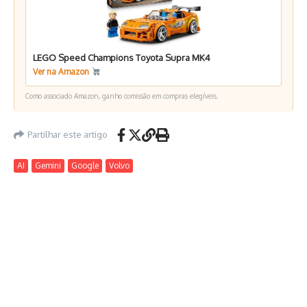
LEGO Speed Champions Toyota Supra MK4
Ver na Amazon
Como associado Amazon, ganho comissão em compras elegíveis.
Partilhar este artigo
AI
Gemini
Google
Volvo