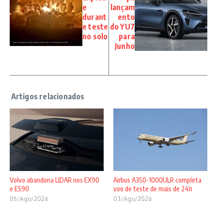
e
lançam
durant
ento
e teste
do YU7
no solo
para
Junho
Volvo abandona LIDAR nos EX90
Airbus A350-1000ULR completa
e ES90
voo de teste de mais de 24h
05/Ago/2026
03/Ago/2026