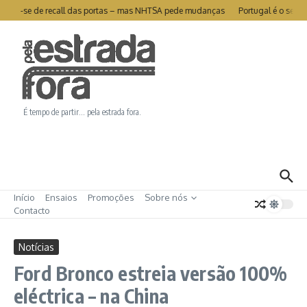
Ir para o conteúdo
livra-se de recall das portas – mas NHTSA pede mudanças
Portugal é o segund
É tempo de partir… pela estrada fora.
Início
Ensaios
Promoções
Sobre nós
Contacto
Notícias
Ford Bronco estreia versão 100%
eléctrica – na China