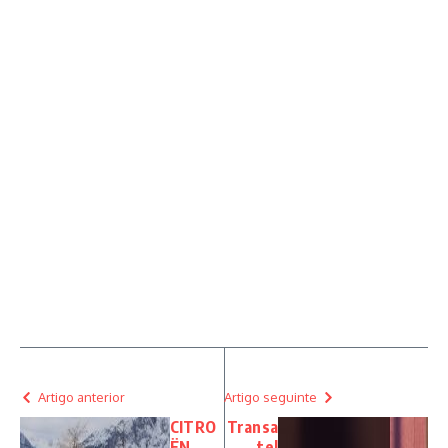
Artigo anterior
Artigo seguinte
CITRO
Transa
ËN
tel