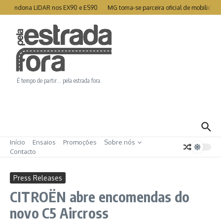
Ir para o conteúdo
abandona LIDAR nos EX90 e ES90
MG torna-se parceira oficial de mobilidade 
É tempo de partir… pela estrada fora.
Início
Ensaios
Promoções
Sobre nós
Contacto
Press Releases
CITROËN abre encomendas do
novo C5 Aircross