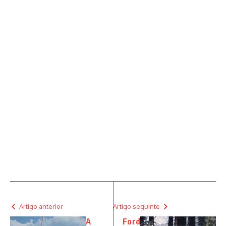
Artigo anterior
Artigo seguinte
A
Ford