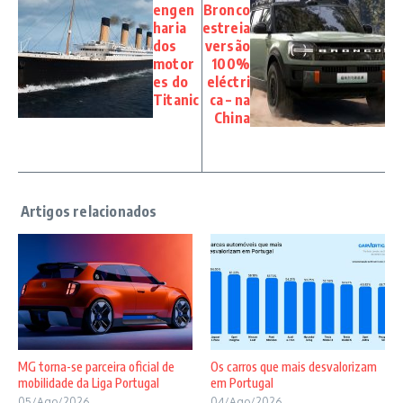
engen
Bronco
haria
estreia
dos
versão
motor
100%
es do
eléctri
Titanic
ca – na
China
MG torna-se parceira oficial de
Os carros que mais desvalorizam
mobilidade da Liga Portugal
em Portugal
05/Ago/2026
04/Ago/2026