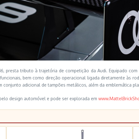
16, presta tributo à trajetória de competição da Audi. Equipado co
 funcionais, bem como direção operacional ligada diretamente às ro
 um conjunto adicional de tampões metálicos, além da emblemática pl
o pelo design automóvel e pode ser explorada em
www.MattelBrickSh