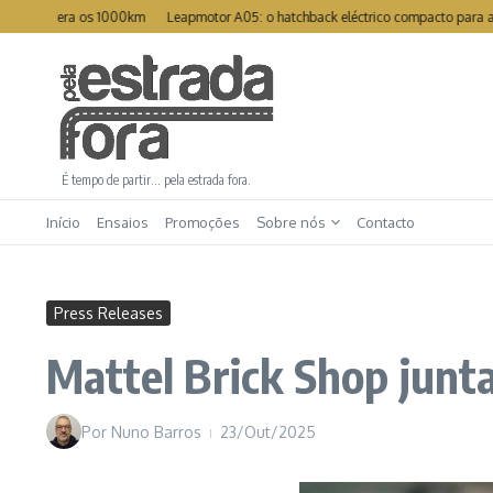
Ir para o conteúdo
pera os 1000km
Leapmotor A05: o hatchback eléctrico compacto para a cidade
É tempo de partir… pela estrada fora.
Início
Ensaios
Promoções
Sobre nós
Contacto
Press Releases
Mattel Brick Shop junt
Por
Nuno Barros
23/Out/2025