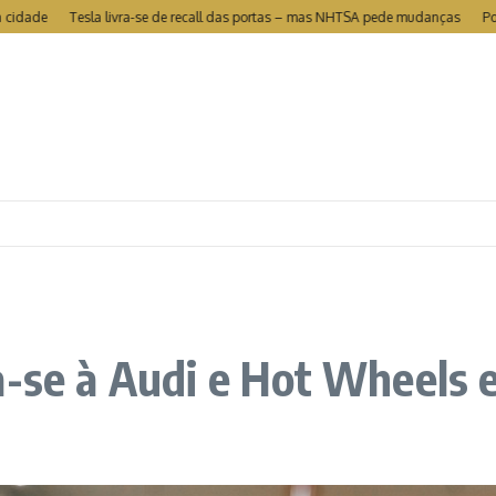
Tesla livra-se de recall das portas – mas NHTSA pede mudanças
Portugal é
a-se à Audi e Hot Wheels 