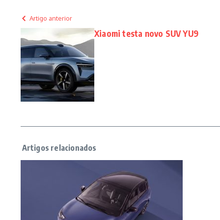
Artigo anterior
Xiaomi testa novo SUV YU9