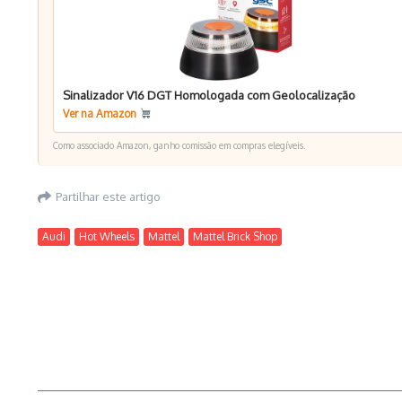
Sinalizador V16 DGT Homologada com Geolocalização
Ver na Amazon
Como associado Amazon, ganho comissão em compras elegíveis.
Partilhar este artigo
Audi
Hot Wheels
Mattel
Mattel Brick Shop