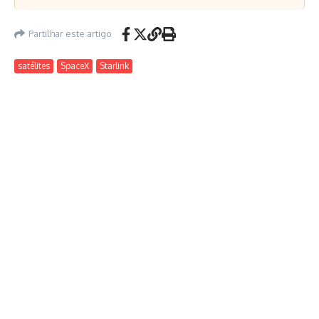
Partilhar este artigo
satélites
SpaceX
Starlink