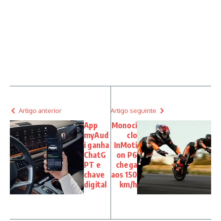
Artigo anterior
Artigo seguinte
App
Monoci
myAud
clo
i ganha
InMoti
ChatG
on P6
PT e
chega
chave
aos 150
digital
km/h