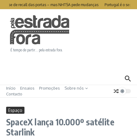
Ir para o conteúdo
livra-se de recall das portas – mas NHTSA pede mudanças
Portugal é o segund
É tempo de partir… pela estrada fora.
Início
Ensaios
Promoções
Sobre nós
Contacto
Espaço
SpaceX lança 10.000º satélite
Starlink