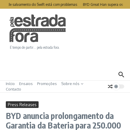
Ir para o conteúdo
ite de salvamento do Swift está com problemas
BYD Great Han supera os 1000
É tempo de partir… pela estrada fora.
Início
Ensaios
Promoções
Sobre nós
Contacto
Press Releases
BYD anuncia prolongamento da
Garantia da Bateria para 250.000