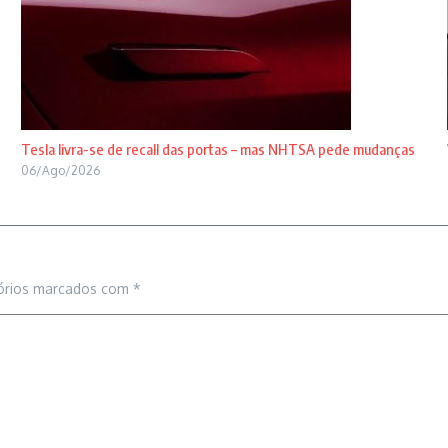
Tesla livra-se de recall das portas – mas NHTSA pede mudanças
06/Ago/2026
órios marcados com
*