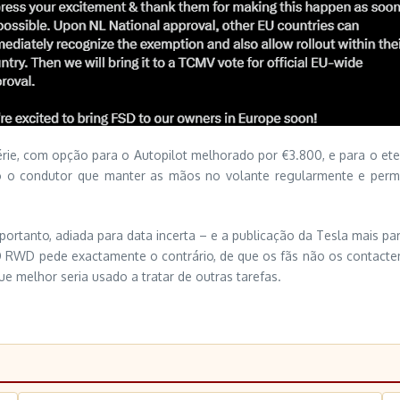
érie, com opção para o Autopilot melhorado por €3.800, e para o 
ndo o condutor que manter as mãos no volante regularmente e per
ortanto, adiada para data incerta – e a publicação da Tesla mais pa
 RWD pede exactamente o contrário, de que os fãs não os contactem
 melhor seria usado a tratar de outras tarefas.