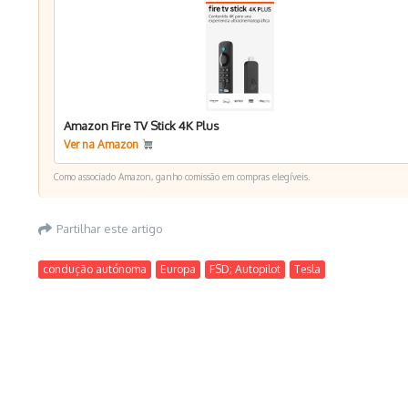
Amazon Fire TV Stick 4K Plus
Ver na Amazon
Como associado Amazon, ganho comissão em compras elegíveis.
Partilhar este artigo
condução autónoma
Europa
FSD; Autopilot
Tesla