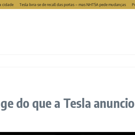
e
Tesla livra-se de recall das portas – mas NHTSA pede mudanças
Portugal
ge do que a Tesla anunci