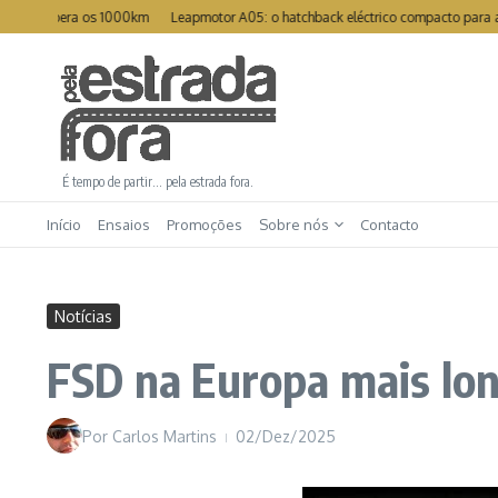
Ir para o conteúdo
supera os 1000km
Leapmotor A05: o hatchback eléctrico compacto para a cidad
É tempo de partir… pela estrada fora.
Início
Ensaios
Promoções
Sobre nós
Contacto
Notícias
FSD na Europa mais lon
Por
Carlos Martins
02/Dez/2025