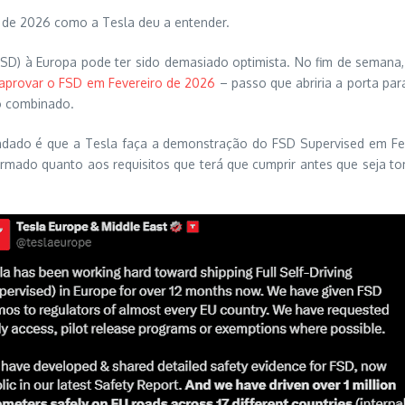
 de 2026 como a Tesla deu a entender.
(FSD) à Europa pode ter sido demasiado optimista. No fim de semana
aprovar o FSD em Fevereiro de 2026
– passo que abriria a porta pa
to combinado.
endado é que a Tesla faça a demonstração do FSD Supervised em Fe
rmado quanto aos requisitos que terá que cumprir antes que seja to