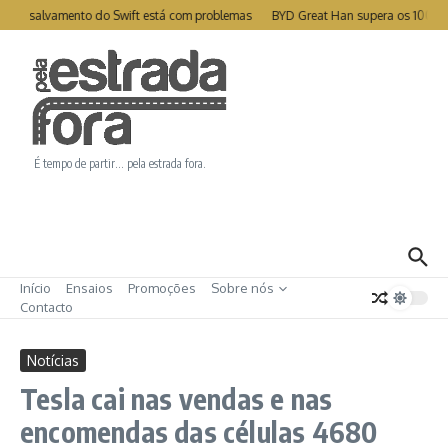
Ir para o conteúdo
te de salvamento do Swift está com problemas
BYD Great Han supera os 1000k
É tempo de partir… pela estrada fora.
Início
Ensaios
Promoções
Sobre nós
Contacto
Notícias
Tesla cai nas vendas e nas
encomendas das células 4680