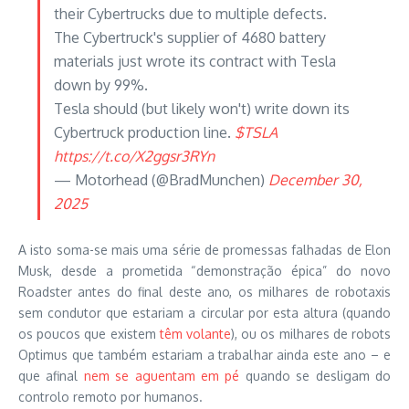
their Cybertrucks due to multiple defects.
The Cybertruck's supplier of 4680 battery
materials just wrote its contract with Tesla
down by 99%.
Tesla should (but likely won't) write down its
Cybertruck production line.
$TSLA
https://t.co/X2ggsr3RYn
— Motorhead (@BradMunchen)
December 30,
2025
A isto soma-se mais uma série de promessas falhadas de Elon
Musk, desde a prometida “demonstração épica” do novo
Roadster antes do final deste ano, os milhares de robotaxis
sem condutor que estariam a circular por esta altura (quando
os poucos que existem
têm volante
), ou os milhares de robots
Optimus que também estariam a trabalhar ainda este ano – e
que afinal
nem se aguentam em pé
quando se desligam do
controlo remoto por humanos.