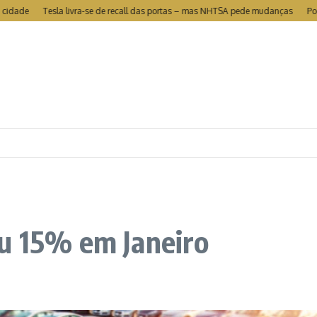
e
Tesla livra-se de recall das portas – mas NHTSA pede mudanças
Portugal 
iu 15% em Janeiro