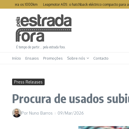
Ir para o conteúdo
upera os 1000km
Leapmotor A05: o hatchback eléctrico compacto para a cidad
É tempo de partir… pela estrada fora.
Início
Ensaios
Promoções
Sobre nós
Contacto
Press Releases
Procura de usados sub
Por
Nuno Barros
09/Mar/2026