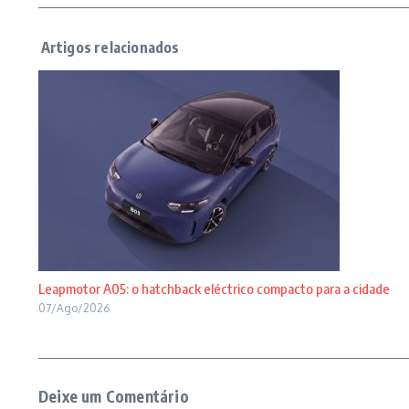
Leapmotor A05: o hatchback eléctrico compacto para a cidade
07/Ago/2026
Deixe um Comentário