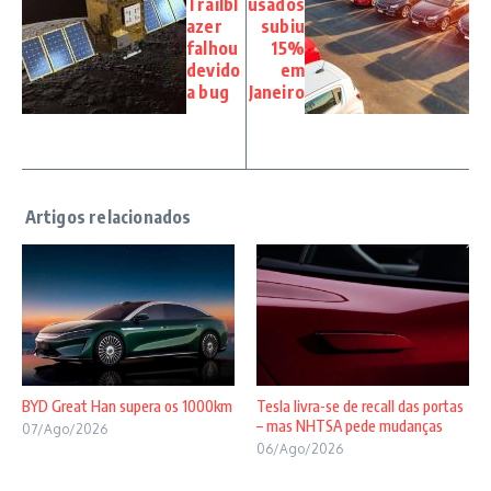
Trailbl
usados
azer
subiu
falhou
15%
devido
em
a bug
Janeiro
BYD Great Han supera os 1000km
Tesla livra-se de recall das portas
– mas NHTSA pede mudanças
07/Ago/2026
06/Ago/2026