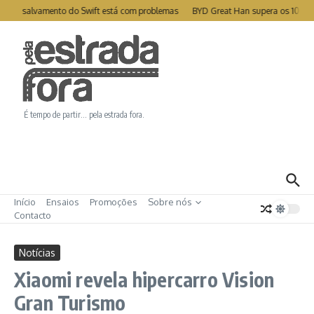
Ir para o conteúdo
te de salvamento do Swift está com problemas
BYD Great Han supera os 1000k
É tempo de partir… pela estrada fora.
Início
Ensaios
Promoções
Sobre nós
Contacto
Notícias
Xiaomi revela hipercarro Vision
Gran Turismo