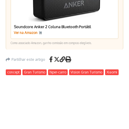
Soundcore Anker 2 Coluna Bluetooth Portátil
Ver na Amazon
Como associado Amazon, ganho comissão em compras elegíveis.
Partilhar este artigo
concept
Gran Turismo
hiper-carro
Vision Gran Turismo
Xiaomi