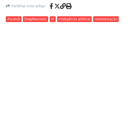
Partilhar este artigo
Ascendi
DeepNeuronic
IA
inteligência artificial
monitorização