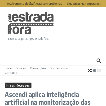
Ir para o conteúdo
ite de salvamento do Swift está com problemas
BYD Great Han supera os 1000
É tempo de partir… pela estrada fora.
Início
Ensaios
Promoções
Sobre nós
Contacto
Press Releases
Ascendi aplica inteligência
artificial na monitorização das