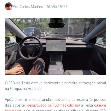
Por
Carlos Martins
16/Abr/2026
O FSD da Tesla obteve finalmente a primeira aprovação oficial
na Europa, na Holanda.
Após anos, e anos, e ainda mais anos, de espera (e poucos
dias após ter
desactivado os FSD não-oficiais
) a Tesla
cumpre
finalmente
com a promessa de disponibilizar o sistema FSD