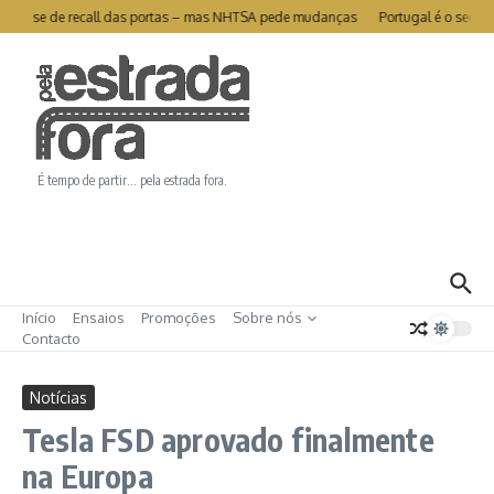
Ir para o conteúdo
livra-se de recall das portas – mas NHTSA pede mudanças
Portugal é o segund
É tempo de partir… pela estrada fora.
Início
Ensaios
Promoções
Sobre nós
Contacto
Notícias
Tesla FSD aprovado finalmente
na Europa