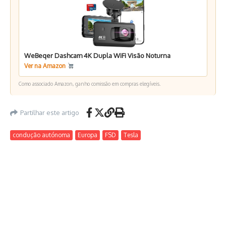
WeBeqer Dashcam 4K Dupla WiFi Visão Noturna
Ver na Amazon
Como associado Amazon, ganho comissão em compras elegíveis.
Partilhar este artigo
condução autónoma
Europa
FSD
Tesla