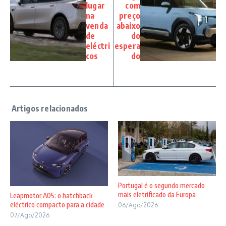
lugar
com
na
preço
venda
abaixo
de
do
eléctri
espera
cos
do
Portugal é o segundo mercado
mais eletrificado da Europa
Leapmotor A05: o hatchback
eléctrico compacto para a cidade
06/Ago/2026
07/Ago/2026