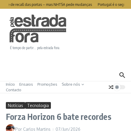
Ir para o conteúdo
vra-se de recall das portas – mas NHTSA pede mudanças
Portugal é o segundo 
É tempo de partir… pela estrada fora.
Início
Ensaios
Promoções
Sobre nós
Contacto
Notícias
Tecnologia
Forza Horizon 6 bate recordes
Por
Carlos Martins
07/Jun/2026