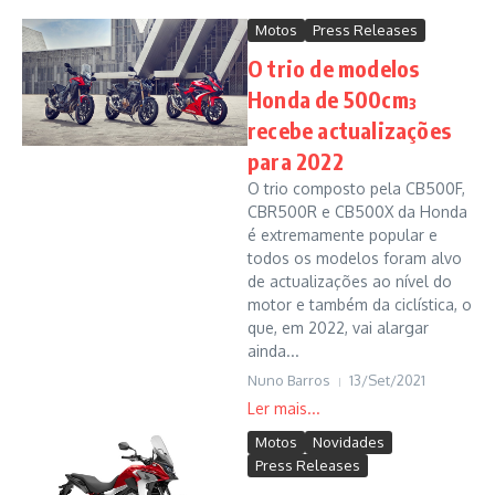
Motos
Press Releases
O trio de modelos
Honda de 500cm³
recebe actualizações
para 2022
O trio composto pela CB500F,
CBR500R e CB500X da Honda
é extremamente popular e
todos os modelos foram alvo
de actualizações ao nível do
motor e também da ciclística, o
que, em 2022, vai alargar
ainda...
Nuno Barros
13/Set/2021
Motos
Novidades
Press Releases