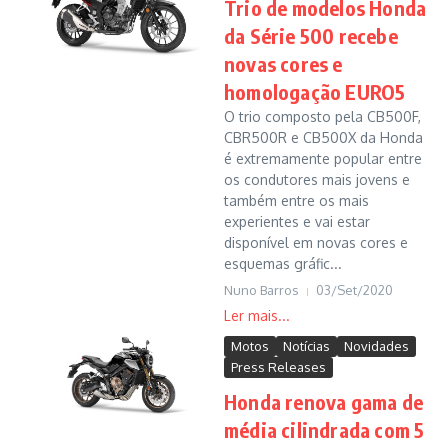
Trio de modelos Honda
da Série 500 recebe
novas cores e
homologação EURO5
O trio composto pela CB500F,
CBR500R e CB500X da Honda
é extremamente popular entre
os condutores mais jovens e
também entre os mais
experientes e vai estar
disponível em novas cores e
esquemas gráfic...
Nuno Barros
03/Set/2020
Motos
Notícias
Novidades
Press Releases
Honda renova gama de
média cilindrada com 5