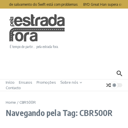
Ir para o conteúdo
télite de salvamento do Swift está com problemas
BYD Great Han supera os 1
É tempo de partir… pela estrada fora.
Início
Ensaios
Promoções
Sobre nós
Contacto
Home
/
CBR500R
Navegando pela Tag: CBR500R