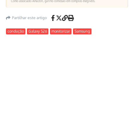
Como associado Amazon, ganho comissão em compras elegíveis.
Partilhar este artigo
condução
Galaxy S26
monitorizar
Samsung