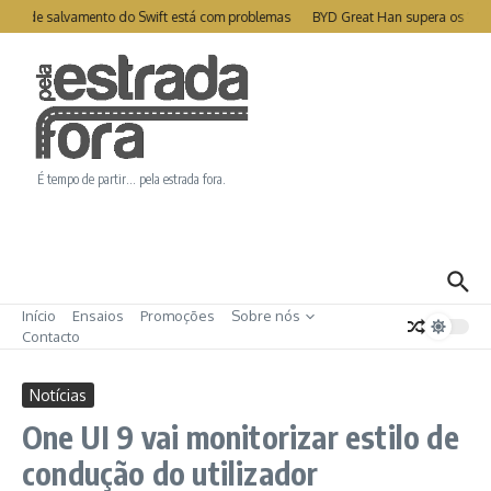
Ir para o conteúdo
ite de salvamento do Swift está com problemas
BYD Great Han supera os 1000
É tempo de partir… pela estrada fora.
Início
Ensaios
Promoções
Sobre nós
Contacto
Notícias
One UI 9 vai monitorizar estilo de
condução do utilizador