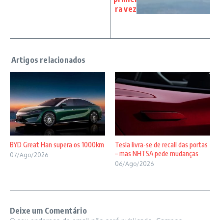
ra vez
BYD Great Han supera os 1000km
Tesla livra-se de recall das portas
– mas NHTSA pede mudanças
07/Ago/2026
06/Ago/2026
Deixe um Comentário