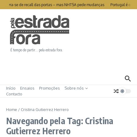
Ir para o conteúdo
sla livra-se de recall das portas – mas NHTSA pede mudanças
Portugal é o se
É tempo de partir… pela estrada fora.
Início
Ensaios
Promoções
Sobre nós
Contacto
Home
/
Cristina Gutierrez Herrero
Navegando pela Tag: Cristina
Gutierrez Herrero