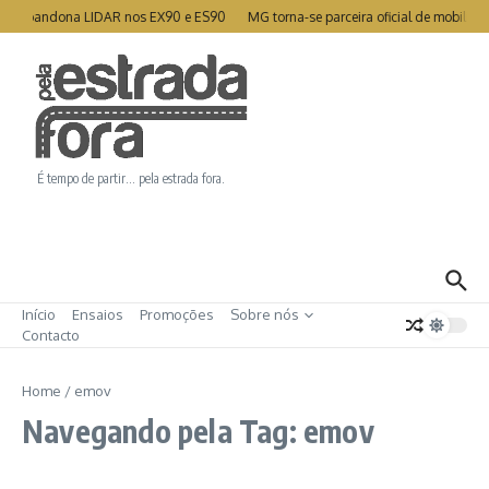
Ir para o conteúdo
o abandona LIDAR nos EX90 e ES90
MG torna-se parceira oficial de mobilidad
É tempo de partir… pela estrada fora.
Início
Ensaios
Promoções
Sobre nós
Contacto
Home
/
emov
Navegando pela Tag: emov