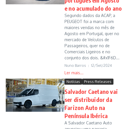
português em Agosto
e no acumulado do ano
Segundo dados da ACAP, a
PEUGEOT foi a marca com
maiores vendas no mês de
Agosto em Portugal, quer no
mercado de Veículos de
Passageiros, quer no de
Comerciais Ligeiros e no
conjunto dos dois. &#x1F6D...
Nuno Barros
12/Set/2024
Notícias
Press Releases
Salvador Caetano vai
ser distribuidor da
Farizon Auto na
Península Ibérica
A Salvador Caetano Auto
anunciou uma parceria