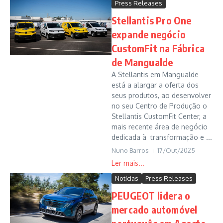
Press Releases
Stellantis Pro One
expande negócio
CustomFit na Fábrica
de Mangualde
A Stellantis em Mangualde
está a alargar a oferta dos
seus produtos, ao desenvolver
no seu Centro de Produção o
Stellantis CustomFit Center, a
mais recente área de negócio
dedicada à transformação e ...
Nuno Barros
17/Out/2025
Notícias
Press Releases
PEUGEOT lidera o
mercado automóvel