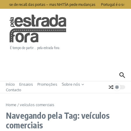
Ir para o conteúdo
 livra-se de recall das portas – mas NHTSA pede mudanças
Portugal é o segun
É tempo de partir… pela estrada fora.
Início
Ensaios
Promoções
Sobre nós
Contacto
Home
/
veículos comerciais
Navegando pela Tag: veículos
comerciais