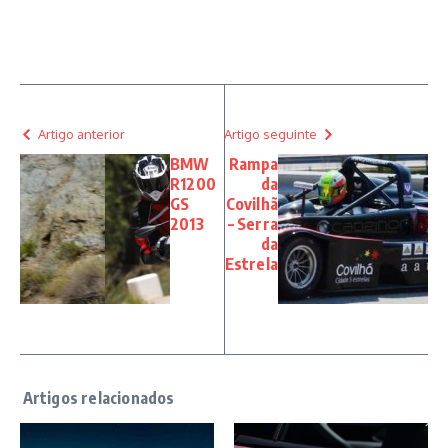
Artigo anterior
Artigo seguinte
BMW
Rampa
R1200
da
GS
Covilhã
2013
– Serra
da
Estrela