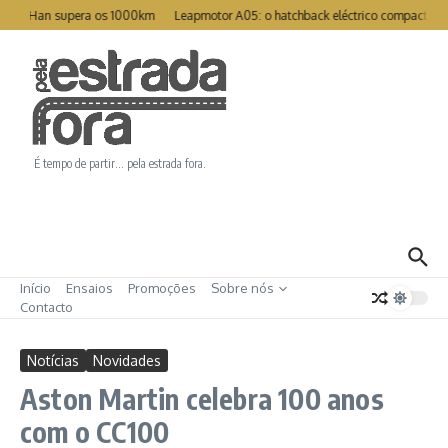
Ir para o conteúdo
eat Han supera os 1000km
Leapmotor A05: o hatchback eléctrico compacto pa
É tempo de partir… pela estrada fora.
Início
Ensaios
Promoções
Sobre nós
Contacto
Notícias
Novidades
Aston Martin celebra 100 anos
com o CC100