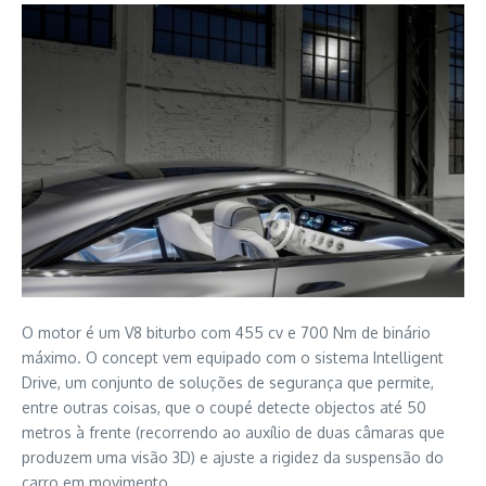
O motor é um V8 biturbo com 455 cv e 700 Nm de binário
máximo. O concept vem equipado com o sistema Intelligent
Drive, um conjunto de soluções de segurança que permite,
entre outras coisas, que o coupé detecte objectos até 50
metros à frente (recorrendo ao auxílio de duas câmaras que
produzem uma visão 3D) e ajuste a rigidez da suspensão do
carro em movimento.