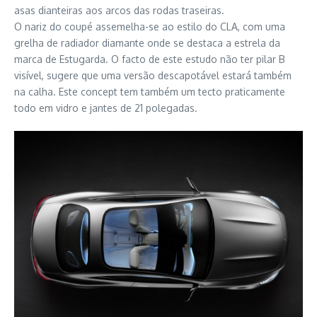
asas dianteiras aos arcos das rodas traseiras.
O nariz do coupé assemelha-se ao estilo do CLA, com uma
grelha de radiador diamante onde se destaca a estrela da
marca de Estugarda. O facto de este estudo não ter pilar B
visível, sugere que uma versão descapotável estará também
na calha. Este concept tem também um tecto praticamente
todo em vidro e jantes de 21 polegadas.