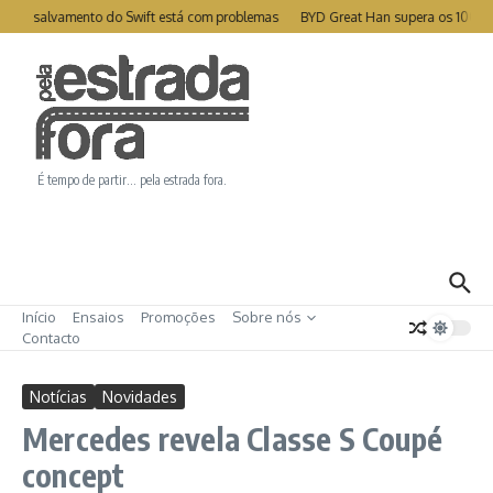
Ir para o conteúdo
e de salvamento do Swift está com problemas
BYD Great Han supera os 1000km
É tempo de partir… pela estrada fora.
Início
Ensaios
Promoções
Sobre nós
Contacto
Notícias
Novidades
Mercedes revela Classe S Coupé
concept