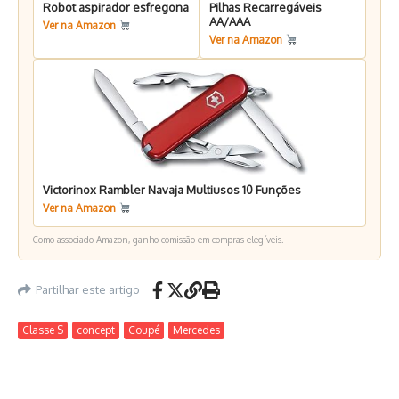
Robot aspirador esfregona
Pilhas Recarregáveis
AA/AAA
Ver na Amazon
Ver na Amazon
Victorinox Rambler Navaja Multiusos 10 Funções
Ver na Amazon
Como associado Amazon, ganho comissão em compras elegíveis.
Partilhar este artigo
Classe S
concept
Coupé
Mercedes