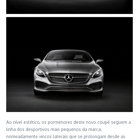
Ao nível estético, os pormenores deste novo coupé seguem a
linha dos desportivos mais pequenos da marca,
nomeadamente vincos laterais que se prolongam desde as