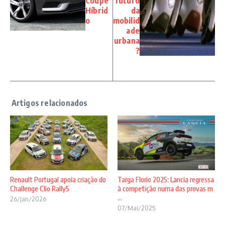
Coupé
futuro
Híbrid
da
o
mobilid
ade
urbana
?
Renault Portugal apoia criação do
Targa Florio 2025: Lancia regressa
Challenge Clio Rally5
à competição numa das provas m
...
26/Jan/2026
07/Mai/2025