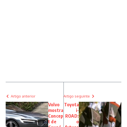
Artigo anterior
Artigo seguinte
Volvo
Toyota
mostra
i-
Concep
ROAD:
t de
o