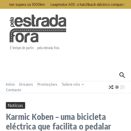
Ir para o conteúdo
eat Han supera os 1000km
Leapmotor A05: o hatchback eléctrico compacto pa
É tempo de partir… pela estrada fora.
Início
Ensaios
Promoções
Sobre nós
Contacto
Notícias
Karmic Koben – uma bicicleta
eléctrica que facilita o pedalar