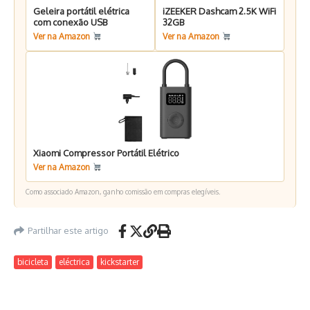
Geleira portátil elétrica
iZEEKER Dashcam 2.5K WiFi
com conexão USB
32GB
Ver na Amazon
Ver na Amazon
Xiaomi Compressor Portátil Elétrico
Ver na Amazon
Como associado Amazon, ganho comissão em compras elegíveis.
Partilhar este artigo
bicicleta
eléctrica
kickstarter