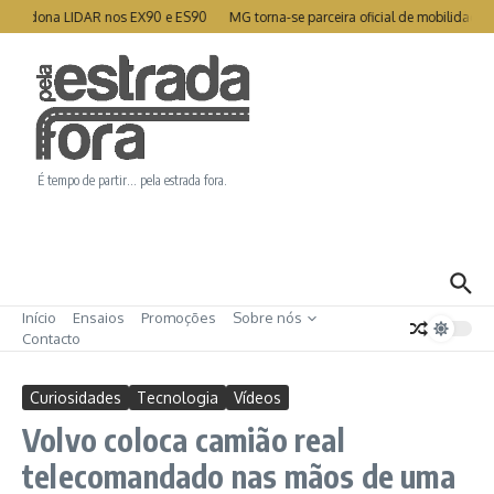
Ir para o conteúdo
abandona LIDAR nos EX90 e ES90
MG torna-se parceira oficial de mobilidade d
É tempo de partir… pela estrada fora.
Início
Ensaios
Promoções
Sobre nós
Contacto
Curiosidades
Tecnologia
Vídeos
Volvo coloca camião real
telecomandado nas mãos de uma