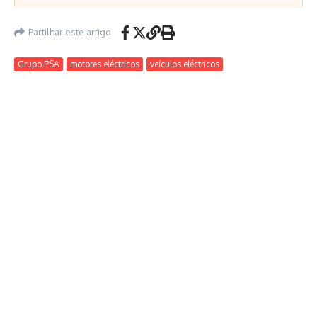
Partilhar este artigo
Grupo PSA
motores eléctricos
veículos eléctricos