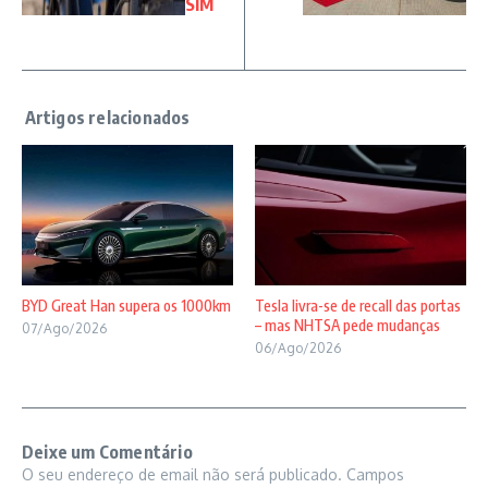
SIM
BYD Great Han supera os 1000km
Tesla livra-se de recall das portas
– mas NHTSA pede mudanças
07/Ago/2026
06/Ago/2026
Deixe um Comentário
O seu endereço de email não será publicado.
Campos