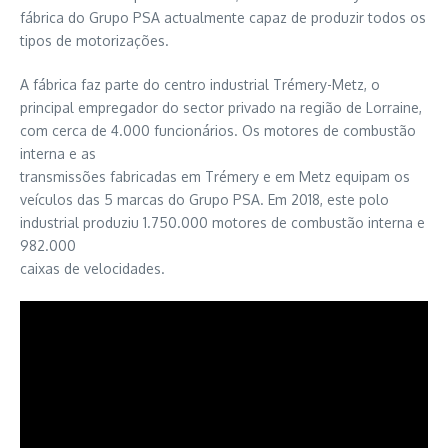
fábrica do Grupo PSA actualmente capaz de produzir todos os
tipos de motorizações.
A fábrica faz parte do centro industrial Trémery-Metz, o
principal empregador do sector privado na região de Lorraine,
com cerca de 4.000 funcionários. Os motores de combustão
interna e as
transmissões fabricadas em Trémery e em Metz equipam os
veículos das 5 marcas do Grupo PSA. Em 2018, este polo
industrial produziu 1.750.000 motores de combustão interna e
982.000
caixas de velocidades.