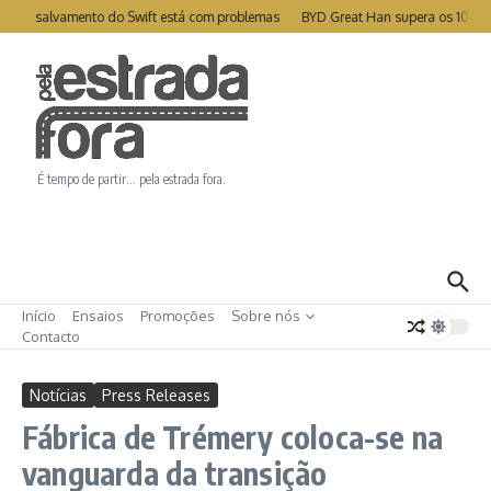
Ir para o conteúdo
te de salvamento do Swift está com problemas
BYD Great Han supera os 1000k
É tempo de partir… pela estrada fora.
Início
Ensaios
Promoções
Sobre nós
Contacto
Notícias
Press Releases
Fábrica de Trémery coloca-se na
vanguarda da transição