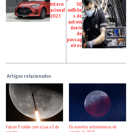
Intern
50
acional
milhõe
2021
s de
autom
óveis
de
passag
eiros
Falcon 9 colide com a Lua a 5 de
Os eventos astronómicos de