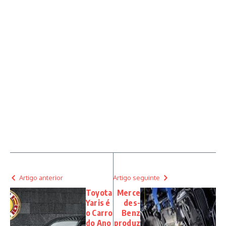
Artigo anterior
Artigo seguinte
Toyota
Merce
Yaris é
des-
o Carro
Benz
do Ano
produz