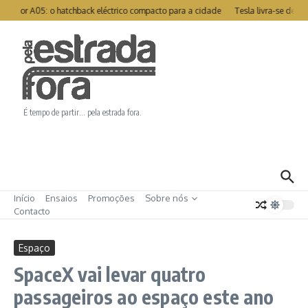
Ir para o conteúdo
otor A05: o hatchback eléctrico compacto para a cidade
Tesla livra-se de re
É tempo de partir… pela estrada fora.
Início
Ensaios
Promoções
Sobre nós
Contacto
Espaço
SpaceX vai levar quatro
passageiros ao espaço este ano