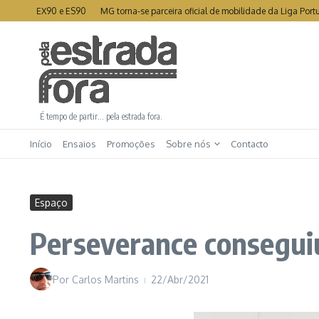
Ir para o conteúdo
 nos EX90 e ES90
MG torna-se parceira oficial de mobilidade da Liga Portugal
É tempo de partir… pela estrada fora.
Início
Ensaios
Promoções
Sobre nós
Contacto
Espaço
Perseverance consegui
Por
Carlos Martins
22/Abr/2021