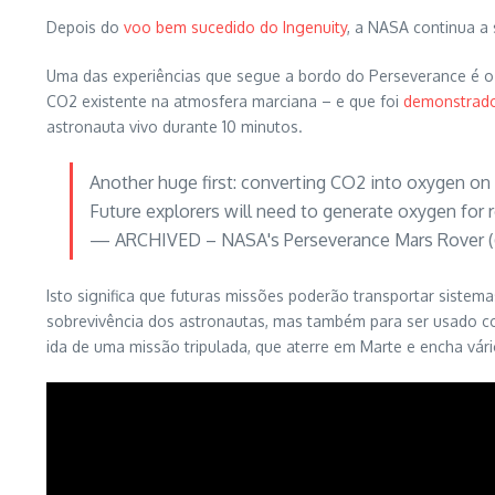
Depois do
voo bem sucedido do Ingenuity
, a NASA continua a
Uma das experiências que segue a bordo do Perseverance é 
CO2 existente na atmosfera marciana – e que foi
demonstrad
astronauta vivo durante 10 minutos.
Another huge first: converting CO2 into oxygen on
Future explorers will need to generate oxygen for 
— ARCHIVED – NASA's Perseverance Mars Rover
Isto significa que futuras missões poderão transportar siste
sobrevivência dos astronautas, mas também para ser usado c
ida de uma missão tripulada, que aterre em Marte e encha vár