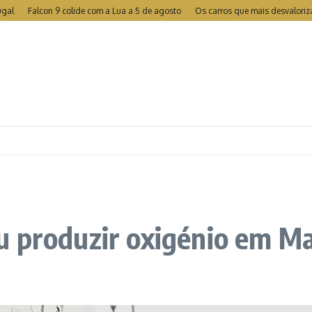
Falcon 9 colide com a Lua a 5 de agosto
Os carros que mais desvalorizam e
u produzir oxigénio em M