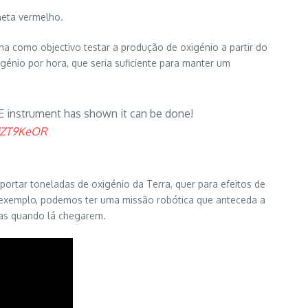
neta vermelho.
nha como objectivo testar a produção de oxigénio a partir do
énio por hora, que seria suficiente para manter um
E instrument has shown it can be done!
sjZT9KeOR
ortar toneladas de oxigénio da Terra, quer para efeitos de
 exemplo, podemos ter uma missão robótica que anteceda a
utas quando lá chegarem.