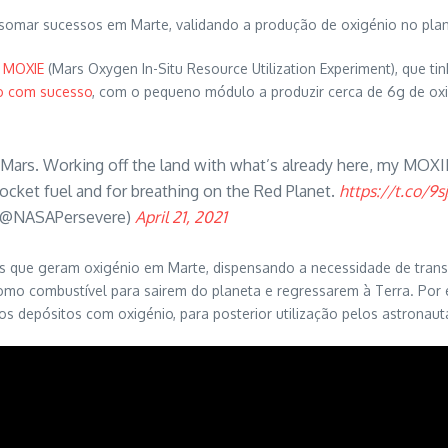
 somar sucessos em Marte, validando a produção de oxigénio no pla
o
MOXIE
(Mars Oxygen In-Situ Resource Utilization Experiment), que ti
o com sucesso
, com o pequeno módulo a produzir cerca de 6g de oxig
 Mars. Working off the land with what’s already here, my MOXI
rocket fuel and for breathing on the Red Planet.
https://t.co/9
 (@NASAPersevere)
April 21, 2021
mas que geram oxigénio em Marte, dispensando a necessidade de transp
omo combustível para sairem do planeta e regressarem à Terra. Por
ios depósitos com oxigénio, para posterior utilização pelos astrona