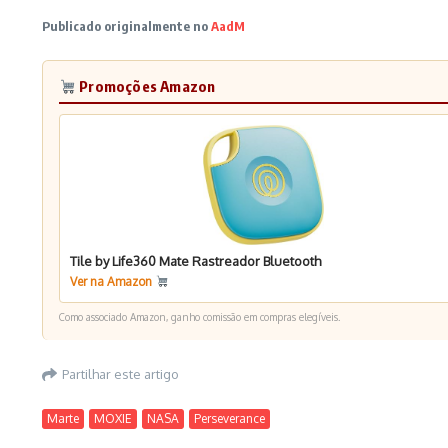
Publicado originalmente no
AadM
Promoções Amazon
Tile by Life360 Mate Rastreador Bluetooth
Ver na Amazon
Como associado Amazon, ganho comissão em compras elegíveis.
Partilhar este artigo
Marte
MOXIE
NASA
Perseverance