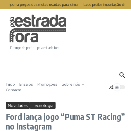
Ir para o conteúdo
o empurra preços das motas usadas para cima
Laos proíbe importação de carr
É tempo de partir… pela estrada fora.
Início
Ensaios
Promoções
Sobre nós
Contacto
Novidades
Tecnologia
Ford lança jogo “Puma ST Racing”
no Instagram