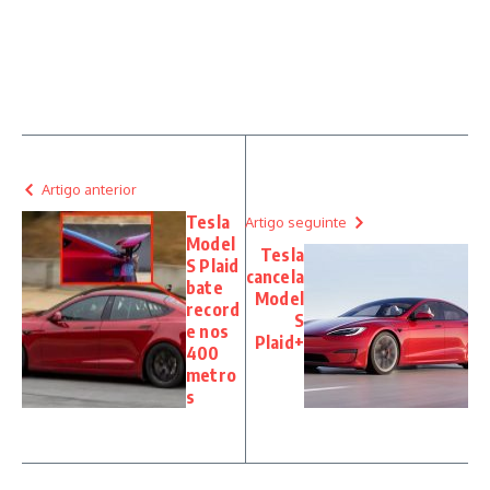
Artigo anterior
Tesla
Artigo seguinte
Model
Tesla
S Plaid
cancela
bate
Model
record
S
e nos
Plaid+
400
metro
s