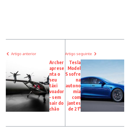
Artigo anterior
Artigo seguinte
Archer
Tesla
aprese
Model
nta o
S sofre
seu
na
táxi
autono
voador
mia
– sem
com
sair do
jantes
chão
de 21″