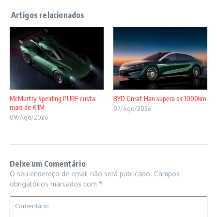
McMurtry Speirling PURE custa
BYD Great Han supera os 1000km
mais de €1M
07/Ago/2026
09/Ago/2026
Deixe um Comentário
O seu endereço de email não será publicado.
Campos
obrigatórios marcados com
*