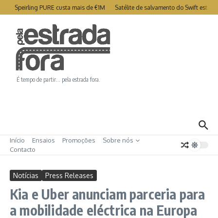
Ir para o conteúdo
try Speirling PURE custa mais de €1M
Satélite de salvamento do Swift está c
É tempo de partir… pela estrada fora.
Início
Ensaios
Promoções
Sobre nós
Contacto
Notícias
Press Releases
Kia e Uber anunciam parceria para
a mobilidade eléctrica na Europa