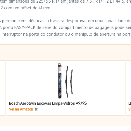
e têm dimensões de 225/55 R 17 em jantes de 7.5 J x 17 H2 ET 44.5,
9 H2 com um offset de 41 mm.
permanecem idênticas: a traseira desportiva tem uma capacidade de 
0. A porta EASY-PACK de série do compartimento de bagagens pode s
 interruptor na porta do condutor ou o manípulo de abertura na po
Bosch Aerotwin Escovas Limpa-Vidros A979S
L
Ver na Amazon
V