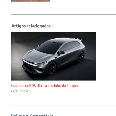
Leapmotor B05 Ultra a caminho da Europa
24/Out/2025