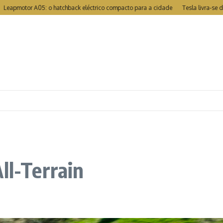
tor A05: o hatchback eléctrico compacto para a cidade
Tesla livra-se de rec
ll-Terrain