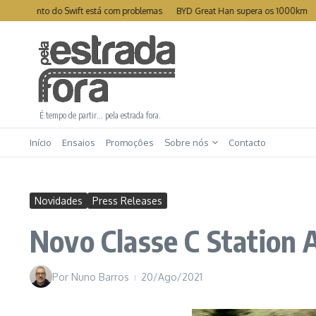
Ir para o conteúdo
mento do Swift está com problemas
BYD Great Han supera os 1000km
Leapmo
É tempo de partir… pela estrada fora.
Início
Ensaios
Promoções
Sobre nós
Contacto
Novidades
Press Releases
Novo Classe C Station A
Por
Nuno Barros
20/Ago/2021