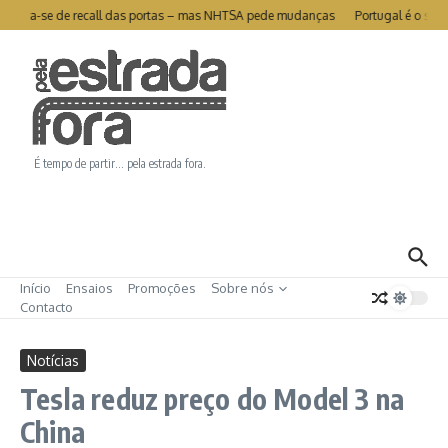
Ir para o conteúdo
 livra-se de recall das portas – mas NHTSA pede mudanças
Portugal é o segun
É tempo de partir… pela estrada fora.
Início
Ensaios
Promoções
Sobre nós
Contacto
Notícias
Tesla reduz preço do Model 3 na
China