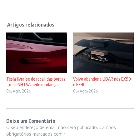
Tesla livra-se de recall das portas
Volvo abandona LIDAR nos EX90
– mas NHTSA pede mudanças
e ES90
06/Ago/2026
05/Ago/2026
Deixe um Comentário
O seu endereço de email não será publicado.
Campos
obrigatórios marcados com
*