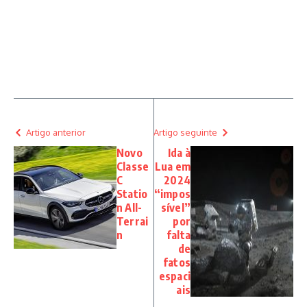
Artigo anterior
Artigo seguinte
Novo
Ida à
Classe
Lua em
C
2024
Statio
“impos
n All-
sível”
Terrai
por
n
falta
de
fatos
espaci
ais