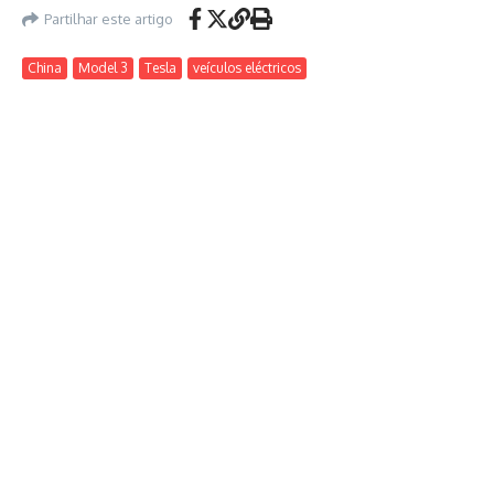
Partilhar este artigo
China
Model 3
Tesla
veículos eléctricos