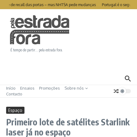
Ir para o conteúdo
ivra-se de recall das portas – mas NHTSA pede mudanças
Portugal é o segundo
É tempo de partir… pela estrada fora.
Início
Ensaios
Promoções
Sobre nós
Contacto
Espaço
Primeiro lote de satélites Starlink
laser já no espaço