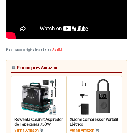
Publicado originalmente no
AadM
Promoções Amazon
Rowenta Clean It Aspirador
Xiaomi Compressor Portátil
de Tapeçarias 750W
Elétrico
Ver na Amazon
Ver na Amazon