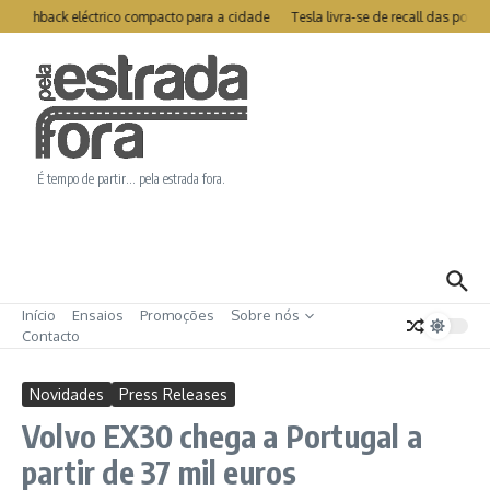
Ir para o conteúdo
hatchback eléctrico compacto para a cidade
Tesla livra-se de recall das por
É tempo de partir… pela estrada fora.
Início
Ensaios
Promoções
Sobre nós
Contacto
Novidades
Press Releases
Volvo EX30 chega a Portugal a
partir de 37 mil euros