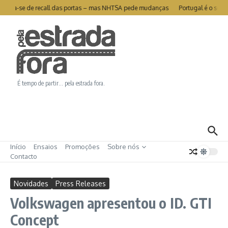
Ir para o conteúdo
 livra-se de recall das portas – mas NHTSA pede mudanças
Portugal é o segund
É tempo de partir… pela estrada fora.
Início
Ensaios
Promoções
Sobre nós
Contacto
Novidades
Press Releases
Volkswagen apresentou o ID. GTI
Concept