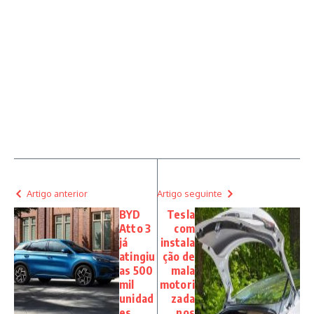
Artigo anterior
Artigo seguinte
BYD
Tesla
Atto 3
com
já
instala
atingiu
ção de
as 500
mala
mil
motori
unidad
zada
es
nos