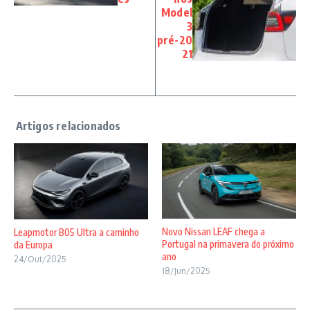
Model
3
pré-20
21
Novo Nissan LEAF chega a
Leapmotor B05 Ultra a caminho
Portugal na primavera do próximo
da Europa
ano
24/Out/2025
18/Jun/2025