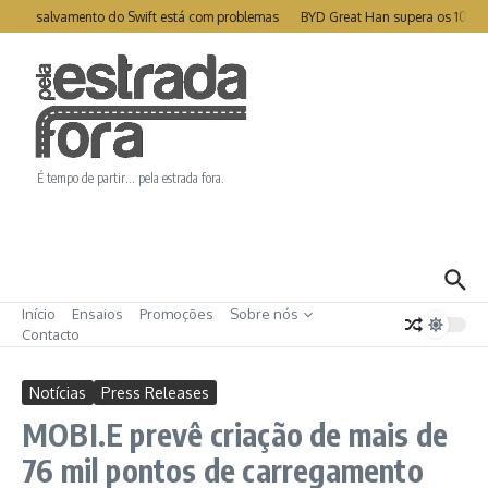
Ir para o conteúdo
te de salvamento do Swift está com problemas
BYD Great Han supera os 1000k
É tempo de partir… pela estrada fora.
Início
Ensaios
Promoções
Sobre nós
Contacto
Notícias
Press Releases
MOBI.E prevê criação de mais de
76 mil pontos de carregamento