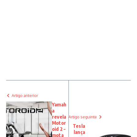
Artigo anterior
Yamah
a
revela
Artigo seguinte
Motor
Tesla
oid 2 –
lança
mota