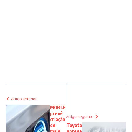
Artigo anterior
MOBI.E
prevê
Artigo seguinte
criação
de
Toyota
mais
aprese