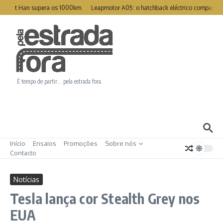
Ir para o conteúdo
reat Han supera os 1000km
Leapmotor A05: o hatchback eléctrico compacto p
É tempo de partir… pela estrada fora.
Início
Ensaios
Promoções
Sobre nós
Contacto
Notícias
Tesla lança cor Stealth Grey nos
EUA