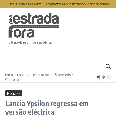
Ir para o conteúdo
reat Han supera os 1000km
Leapmotor A05: o hatchback eléctrico compacto pa
É tempo de partir… pela estrada fora.
Início
Ensaios
Promoções
Sobre nós
Contacto
Notícias
Lancia Ypsilon regressa em
versão eléctrica