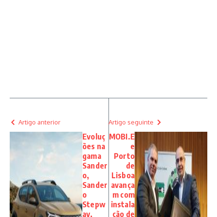
Artigo anterior
Artigo seguinte
Evoluç
MOBI.E
ões na
e
gama
Porto
Sander
de
o,
Lisboa
Sander
avança
o
m com
Stepw
instala
ay,
ção de