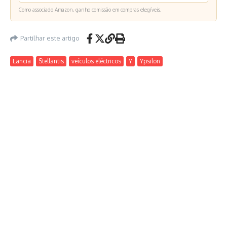
Como associado Amazon, ganho comissão em compras elegíveis.
Partilhar este artigo
Lancia
Stellantis
veículos eléctricos
Y
Ypsilon