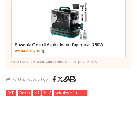
Rowenta Clean It Aspirador de Tapeçarias 750W
Ver na Amazon
Como associado Amazon, ganho comissão em compras elegíveis.
Partilhar este artigo
BYD
Denza
N7
SUV
veículos eléctricos