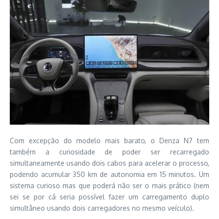
Com excepção do modelo mais barato, o Denza N7 tem
também a curiosidade de poder ser recarregado
simultaneamente usando dois cabos para acelerar o processo,
podendo acumular 350 km de autonomia em 15 minutos. Um
sistema curioso mas que poderá não ser o mais prático (nem
sei se por cá seria possível fazer um carregamento duplo
simultâneo usando dois carregadores no mesmo veículo).