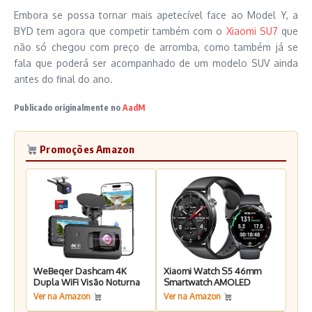
Embora se possa tornar mais apetecível face ao Model Y, a
BYD tem agora que competir também com o
Xiaomi SU7
que
não só chegou com preço de arromba, como também já se
fala que poderá ser acompanhado de um modelo SUV ainda
antes do final do ano.
Publicado originalmente no
AadM
Promoções Amazon
WeBeqer Dashcam 4K
Xiaomi Watch S5 46mm
Dupla WiFi Visão Noturna
Smartwatch AMOLED
Ver na Amazon
Ver na Amazon