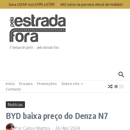
Ir para o conteúdo
abandona LIDAR nos EX90 e ES90
MG torna-se parceira oficial de mobilidade d
É tempo de partir… pela estrada fora.
Início
Ensaios
Promoções
Sobre nós
Contacto
Notícias
BYD baixa preço do Denza N7
Por
Carlos Martins
26/Abr/2024