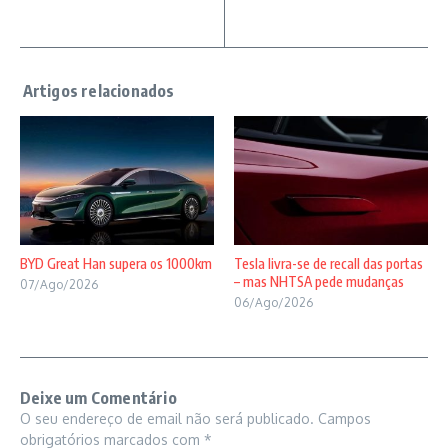
BYD Great Han supera os 1000km
Tesla livra-se de recall das portas
– mas NHTSA pede mudanças
07/Ago/2026
06/Ago/2026
Deixe um Comentário
O seu endereço de email não será publicado.
Campos
obrigatórios marcados com
*