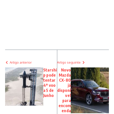
Artigo anterior
Artigo seguinte
Starshi
Novo
p pode
Mazda
tentar
CX-80
4º voo
já
a 5 de
disponí
Junho
vel
para
encom
enda