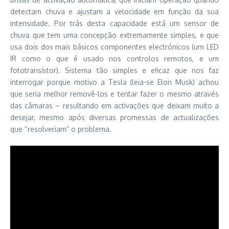
detectam chuva e ajustam a velocidade em função da sua
intensidade. Por trás desta capacidade está um sensor de
chuva que tem uma concepção extremamente simples, e que
usa dois dos mais básicos componentes electrónicos (um LED
IR como o que é usado nos controlos remotos, e um
fototransístor). Sistema tão simples e eficaz que nos faz
interrogar porque motivo a Tesla (leia-se Elon Musk) achou
que seria melhor removê-los e tentar fazer o mesmo através
das câmaras – resultando em activações que deixam muito a
desejar, mesmo após diversas promessas de actualizações
que “resolveriam” o problema.