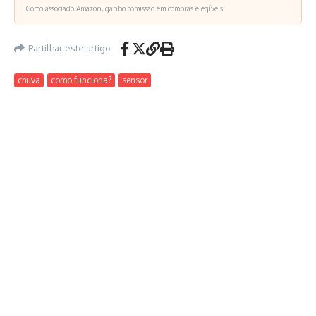
Como associado Amazon, ganho comissão em compras elegíveis.
Partilhar este artigo
chuva
como funciona?
sensor