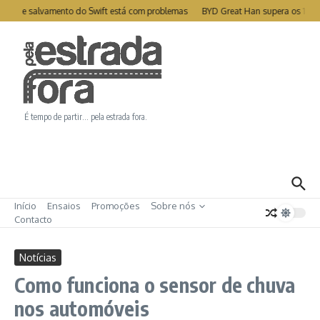
Ir para o conteúdo
ite de salvamento do Swift está com problemas
BYD Great Han supera os 1000
É tempo de partir… pela estrada fora.
Início
Ensaios
Promoções
Sobre nós
Contacto
Notícias
Como funciona o sensor de chuva
nos automóveis