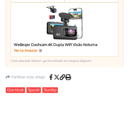
WeBeqer Dashcam 4K Dupla WiFi Visão Noturna
Ver na Amazon
Como associado Amazon, ganho comissão em compras elegíveis.
Partilhar este artigo
Elon Musk
SpaceX
Starship