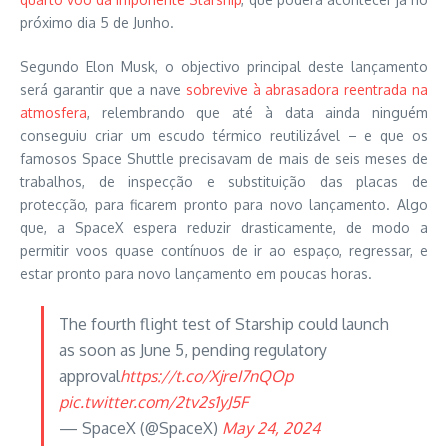
próximo dia 5 de Junho.
Segundo Elon Musk, o objectivo principal deste lançamento
será garantir que a nave
sobrevive à abrasadora reentrada na
atmosfera
, relembrando que até à data ainda ninguém
conseguiu criar um escudo térmico reutilizável – e que os
famosos Space Shuttle precisavam de mais de seis meses de
trabalhos, de inspecção e substituição das placas de
protecção, para ficarem pronto para novo lançamento. Algo
que, a SpaceX espera reduzir drasticamente, de modo a
permitir voos quase contínuos de ir ao espaço, regressar, e
estar pronto para novo lançamento em poucas horas.
The fourth flight test of Starship could launch
as soon as June 5, pending regulatory
approval
https://t.co/XjreI7nQOp
pic.twitter.com/2tv2s1yJ5F
— SpaceX (@SpaceX)
May 24, 2024