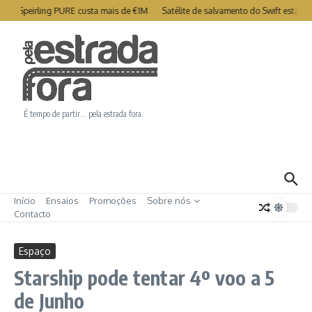
Ir para o conteúdo
try Speirling PURE custa mais de €1M
Satélite de salvamento do Swift está c
É tempo de partir… pela estrada fora.
Início
Ensaios
Promoções
Sobre nós
Contacto
Espaço
Starship pode tentar 4º voo a 5
de Junho