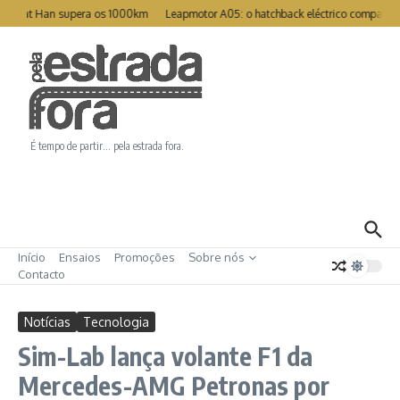
Ir para o conteúdo
Great Han supera os 1000km
Leapmotor A05: o hatchback eléctrico compacto p
É tempo de partir… pela estrada fora.
Início
Ensaios
Promoções
Sobre nós
Contacto
Notícias
Tecnologia
Sim-Lab lança volante F1 da
Mercedes-AMG Petronas por