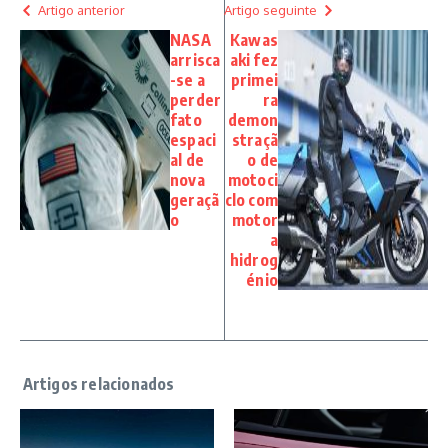
Artigo anterior
Artigo seguinte
NASA
Kawas
arrisca
aki fez
-se a
primei
perder
ra
fato
demon
espaci
straçã
al de
o de
nova
motoci
geraçã
clo com
o
motor
a
hidrog
énio