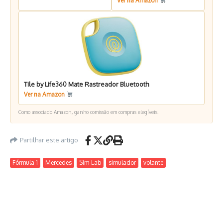
Ver na Amazon
Tile by Life360 Mate Rastreador Bluetooth
Ver na Amazon
Como associado Amazon, ganho comissão em compras elegíveis.
Partilhar este artigo
Fórmula 1
Mercedes
Sim-Lab
simulador
volante